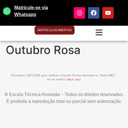
Matricule-se via
Whatsapp
MATRÍCULAS ABERTAS
Outubro Rosa
Escaneie o QR CODE para verificar a Escola Técnica Alvorada no Sistec/MEC.
Ou se preferir,
clique aqui
.
©
Escola Técnica Alvorada – Todos os direitos reservados.
É proibida a reprodução total ou parcial sem autorização.